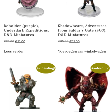
Beholder (purple),
Shadowheart, Adventures
Underdark Expeditions,
from Baldur’s Gate (BG3),
D&D Miniatures
D&D Miniatures
Oorspronkelijke
Huidige
Oorspronkelijke
Huidige
€
25.00
€
15.00
€
85.00
€
51.00
prijs
prijs
prijs
prijs
was:
is:
was:
is:
Lees verder
Toevoegen aan winkelwagen
€25.00.
€15.00.
€85.00.
€51.00.
Aanbieding!
Aanbieding!