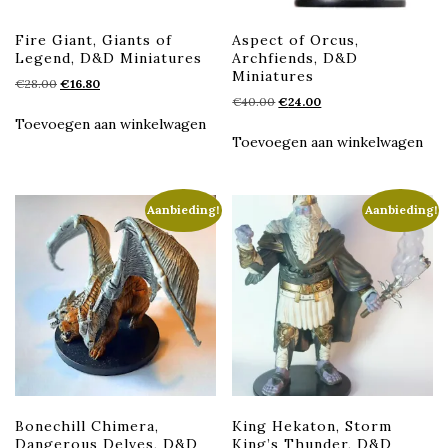
Fire Giant, Giants of
Aspect of Orcus,
Legend, D&D Miniatures
Archfiends, D&D
Miniatures
Oorspronkelijke
Huidige
€
28.00
€
16.80
Oorspronkelijke
Huidige
prijs
prijs
€
40.00
€
24.00
prijs
prijs
was:
is:
Toevoegen aan winkelwagen
was:
is:
€28.00.
€16.80.
Toevoegen aan winkelwagen
€40.00.
€24.00.
Aanbieding!
Aanbieding!
Bonechill Chimera,
King Hekaton, Storm
Dangerous Delves, D&D
King’s Thunder, D&D