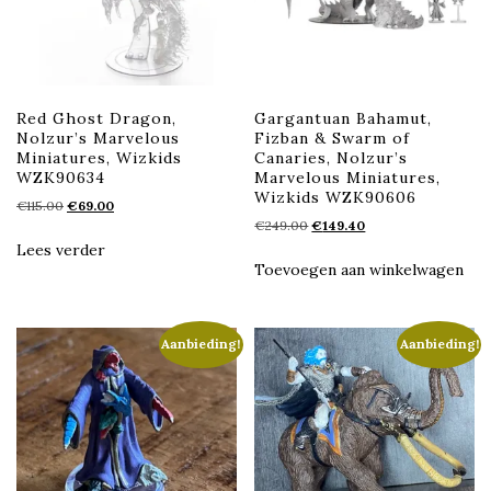
Red Ghost Dragon,
Gargantuan Bahamut,
Nolzur’s Marvelous
Fizban & Swarm of
Miniatures, Wizkids
Canaries, Nolzur’s
WZK90634
Marvelous Miniatures,
Wizkids WZK90606
Oorspronkelijke
Huidige
€
115.00
€
69.00
Oorspronkelijke
Huidige
prijs
prijs
€
249.00
€
149.40
prijs
prijs
was:
is:
Lees verder
was:
is:
€115.00.
€69.00.
Toevoegen aan winkelwagen
€249.00.
€149.40.
Aanbieding!
Aanbieding!