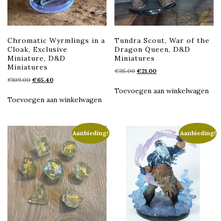
Chromatic Wyrmlings in a
Tundra Scout, War of the
Cloak, Exclusive
Dragon Queen, D&D
Miniature, D&D
Miniatures
Miniatures
Oorspronkelijke
Huidige
€
35.00
€
21.00
Oorspronkelijke
Huidige
€
109.00
€
65.40
prijs
prijs
prijs
prijs
was:
is:
Toevoegen aan winkelwagen
was:
is:
€35.00.
€21.00.
Toevoegen aan winkelwagen
€109.00.
€65.40.
Aanbieding!
Aanbieding!