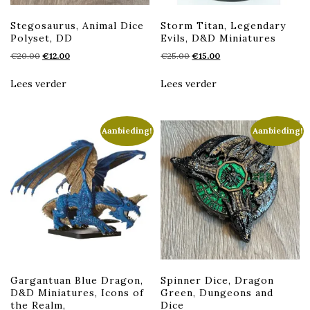
Stegosaurus, Animal Dice
Storm Titan, Legendary
Polyset, DD
Evils, D&D Miniatures
Oorspronkelijke
Huidige
Oorspronkelijke
Huidige
€
20.00
€
12.00
€
25.00
€
15.00
prijs
prijs
prijs
prijs
was:
is:
was:
is:
Lees verder
Lees verder
€20.00.
€12.00.
€25.00.
€15.00.
Aanbieding!
Aanbieding!
Gargantuan Blue Dragon,
Spinner Dice, Dragon
D&D Miniatures, Icons of
Green, Dungeons and
the Realm,
Dice