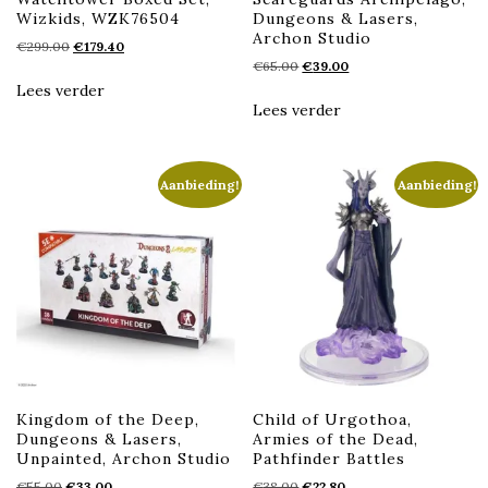
Wizkids, WZK76504
Dungeons & Lasers,
Archon Studio
Oorspronkelijke
Huidige
€
299.00
€
179.40
Oorspronkelijke
Huidige
prijs
prijs
€
65.00
€
39.00
prijs
prijs
was:
is:
Lees verder
was:
is:
€299.00.
€179.40.
Lees verder
€65.00.
€39.00.
Aanbieding!
Aanbieding!
Kingdom of the Deep,
Child of Urgothoa,
Dungeons & Lasers,
Armies of the Dead,
Unpainted, Archon Studio
Pathfinder Battles
Oorspronkelijke
Huidige
Oorspronkelijke
Huidige
€
55.00
€
33.00
€
38.00
€
22.80