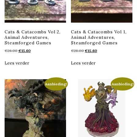
Cats & Catacombs Vol 2,
Cats & Catacombs Vol 1,
Animal Adventures,
Animal Adventures,
Steamforged Games
Steamforged Games
Oorspronkelijke
Huidige
Oorspronkelijke
Huidige
€
26.00
€
15.60
€
26.00
€
15.60
prijs
prijs
prijs
prijs
was:
is:
was:
is:
Lees verder
Lees verder
€26.00.
€15.60.
€26.00.
€15.60.
Aanbieding!
Aanbieding!