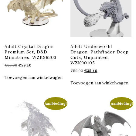
Adult Crystal Dragon
Adult Underworld
Premium Set, D&D
Dragon, Pathfinder Deep
Miniatures, WZK96303
Cuts, Unpainted,
WZK90105
Oorspronkelijke
Huidige
€
99.00
€
59.40
Oorspronkelijke
Huidige
prijs
prijs
€
59.00
€
35.40
prijs
prijs
was:
is:
Toevoegen aan winkelwagen
was:
is:
€99.00.
€59.40.
Toevoegen aan winkelwagen
€59.00.
€35.40.
Aanbieding!
Aanbieding!