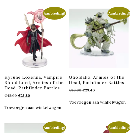
Aanbieding!
Aanbieding!
Hyrune Loxenna, Vampire
Gholdako, Armies of the
Blood Lord, Armies of the
Dead, Pathfinder Battles
Dead, Pathfinder Battles
Oorspronkelijke
Huidige
€
49.00
€
29.40
Oorspronkelijke
Huidige
€
43.00
€
25.80
prijs
prijs
prijs
prijs
was:
is:
Toevoegen aan winkelwagen
was:
is:
€49.00.
€29.40.
Toevoegen aan winkelwagen
€43.00.
€25.80.
Aanbieding!
Aanbieding!