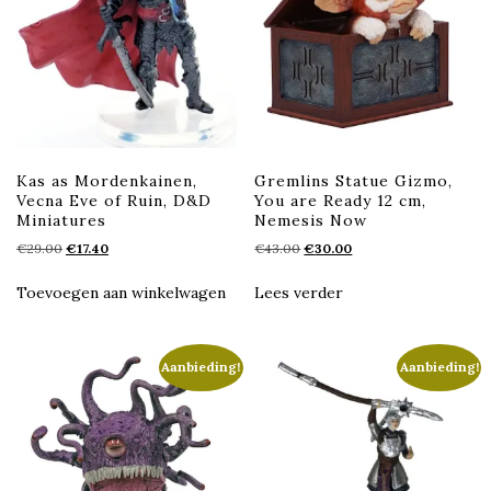
Kas as Mordenkainen,
Gremlins Statue Gizmo,
Vecna Eve of Ruin, D&D
You are Ready 12 cm,
Miniatures
Nemesis Now
Oorspronkelijke
Huidige
Oorspronkelijke
Huidige
€
29.00
€
17.40
€
43.00
€
30.00
prijs
prijs
prijs
prijs
was:
is:
was:
is:
Toevoegen aan winkelwagen
Lees verder
€29.00.
€17.40.
€43.00.
€30.00.
Aanbieding!
Aanbieding!