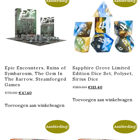
Aanbieding!
Aanbieding!
Epic Encounters, Ruins of
Sapphire Grove Limited
Symbaroum, The Gem In
Edition Dice Set, Polyset,
The Barrow, Steamforged
Sirius Dice
Games
Oorspronkelijke
Huidige
€
189.00
€
113.40
Oorspronkelijke
Huidige
€
79.00
€
47.40
prijs
prijs
prijs
prijs
was:
is:
Toevoegen aan winkelwagen
was:
is:
€189.00.
€113.40.
Toevoegen aan winkelwagen
€79.00.
€47.40.
Aanbieding!
Aanbieding!