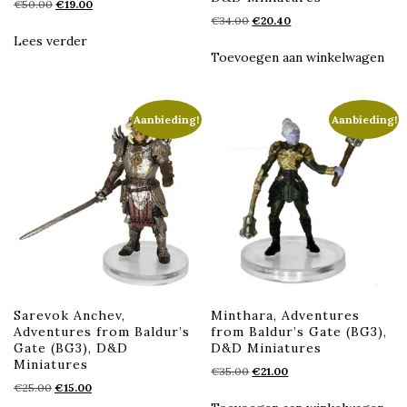
Oorspronkelijke
Huidige
€
50.00
€
19.00
Oorspronkelijke
Huidige
prijs
prijs
€
34.00
€
20.40
prijs
prijs
was:
is:
Lees verder
was:
is:
€50.00.
€19.00.
Toevoegen aan winkelwagen
€34.00.
€20.40.
Aanbieding!
Aanbieding!
Sarevok Anchev,
Minthara, Adventures
Adventures from Baldur’s
from Baldur’s Gate (BG3),
Gate (BG3), D&D
D&D Miniatures
Miniatures
Oorspronkelijke
Huidige
€
35.00
€
21.00
Oorspronkelijke
Huidige
€
25.00
€
15.00
prijs
prijs
prijs
prijs
was:
is: