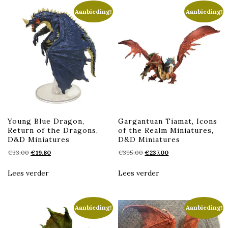
Aanbieding!
Aanbieding!
Young Blue Dragon,
Gargantuan Tiamat, Icons
Return of the Dragons,
of the Realm Miniatures,
D&D Miniatures
D&D Miniatures
Oorspronkelijke
Huidige
Oorspronkelijke
Huidige
€
33.00
€
19.80
€
395.00
€
237.00
prijs
prijs
prijs
prijs
was:
is:
was:
is:
Lees verder
Lees verder
€33.00.
€19.80.
€395.00.
€237.00.
Aanbieding!
Aanbieding!