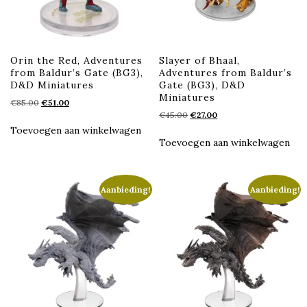
Orin the Red, Adventures
Slayer of Bhaal,
from Baldur’s Gate (BG3),
Adventures from Baldur’s
D&D Miniatures
Gate (BG3), D&D
Miniatures
Oorspronkelijke
Huidige
€
85.00
€
51.00
Oorspronkelijke
Huidige
prijs
prijs
€
45.00
€
27.00
prijs
prijs
was:
is:
Toevoegen aan winkelwagen
was:
is:
€85.00.
€51.00.
Toevoegen aan winkelwagen
€45.00.
€27.00.
Aanbieding!
Aanbieding!