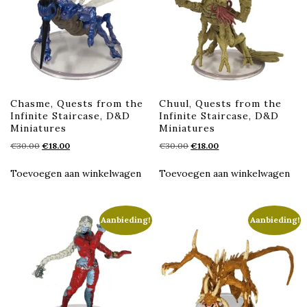
Chasme, Quests from the
Chuul, Quests from the
Infinite Staircase, D&D
Infinite Staircase, D&D
Miniatures
Miniatures
Oorspronkelijke
Huidige
Oorspronkelijke
Huidige
€
30.00
€
18.00
€
30.00
€
18.00
prijs
prijs
prijs
prijs
was:
is:
was:
is:
Toevoegen aan winkelwagen
Toevoegen aan winkelwagen
€30.00.
€18.00.
€30.00.
€18.00.
Aanbieding!
Aanbieding!