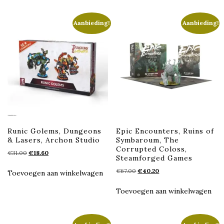
Aanbieding!
Aanbieding!
Runic Golems, Dungeons
Epic Encounters, Ruins of
& Lasers, Archon Studio
Symbaroum, The
Corrupted Coloss,
Oorspronkelijke
Huidige
€
31.00
€
18.60
Steamforged Games
prijs
prijs
Oorspronkelijke
Huidige
€
67.00
€
40.20
was:
is:
Toevoegen aan winkelwagen
prijs
prijs
€31.00.
€18.60.
was:
is:
Toevoegen aan winkelwagen
€67.00.
€40.20.