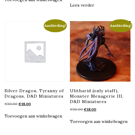
was:
is:
€30.00.
€18.00.
Lees verder
€35.00.
€21.00.
Aanbieding!
Aanbieding!
Silver Dragon, Tyranny of
Ulitharid (only staff),
Dragons, D&D Miniatures
Monster Menagerie III,
D&D Miniatures
Oorspronkelijke
Huidige
€
30.00
€
18.00
Oorspronkelijke
Huidige
prijs
prijs
€
30.00
€
18.00
prijs
prijs
was:
is:
Toevoegen aan winkelwagen
was:
is:
€30.00.
€18.00.
Toevoegen aan winkelwagen
€30.00.
€18.00.