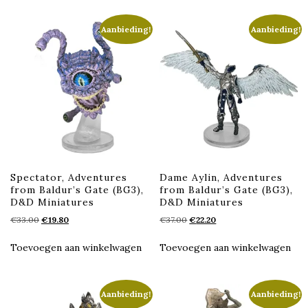
Aanbieding!
Aanbieding!
Spectator, Adventures
Dame Aylin, Adventures
from Baldur’s Gate (BG3),
from Baldur’s Gate (BG3),
D&D Miniatures
D&D Miniatures
Oorspronkelijke
Huidige
Oorspronkelijke
Huidige
€
33.00
€
19.80
€
37.00
€
22.20
prijs
prijs
prijs
prijs
was:
is:
was:
is:
Toevoegen aan winkelwagen
Toevoegen aan winkelwagen
€33.00.
€19.80.
€37.00.
€22.20.
Aanbieding!
Aanbieding!