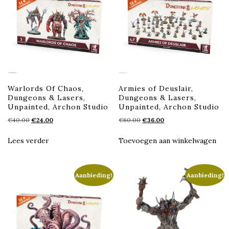
Warlords Of Chaos,
Armies of Deuslair,
Dungeons & Lasers,
Dungeons & Lasers,
Unpainted, Archon Studio
Unpainted, Archon Studio
Oorspronkelijke
Huidige
Oorspronkelijke
Huidige
€
40.00
€
24.00
€
60.00
€
36.00
prijs
prijs
prijs
prijs
was:
is:
was:
is:
Lees verder
Toevoegen aan winkelwagen
€40.00.
€24.00.
€60.00.
€36.00.
Aanbieding!
Aanbieding!