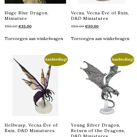
Huge Blue Dragon,
Vecna, Vecna Eve of Ruin,
Miniature
D&D Miniatures
Oorspronkelijke
Huidige
Oorspronkelijke
Huidige
€
55.00
€
33.00
€
50.00
€
30.00
prijs
prijs
prijs
prijs
was:
is:
was:
is:
Toevoegen aan winkelwagen
Toevoegen aan winkelwagen
€55.00.
€33.00.
€50.00.
€30.00.
Aanbieding!
Aanbieding!
Hellwasp, Vecna Eve of
Young Silver Dragon,
Ruin, D&D Miniatures
Return of the Dragons,
D&D Miniatures