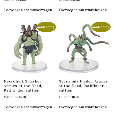
prijs
prijs
prijs
prijs
was:
is:
was:
is:
Toevoegen aan winkelwagen
Toevoegen aan winkelwagen
€55.00.
€33.00.
€38.00.
€22.80.
Aanbieding!
Aanbieding!
Necrohulk Smasher,
Necrohulk Flailer, Armies
Armies of the Dead,
of the Dead, Pathfinder
Pathfinder Battles
Battles
Oorspronkelijke
Huidige
Oorspronkelijke
Huidige
€
34.00
€
20.40
€
31.00
€
18.60
prijs
prijs
prijs
prijs
was:
is:
was:
is:
Toevoegen aan winkelwagen
Toevoegen aan winkelwagen
€34.00.
€20.40.
€31.00.
€18.60.