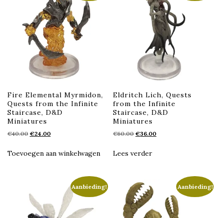
Fire Elemental Myrmidon,
Eldritch Lich, Quests
Quests from the Infinite
from the Infinite
Staircase, D&D
Staircase, D&D
Miniatures
Miniatures
Oorspronkelijke
Huidige
Oorspronkelijke
Huidige
€
40.00
€
24.00
€
60.00
€
36.00
prijs
prijs
prijs
prijs
was:
is:
was:
is:
Toevoegen aan winkelwagen
Lees verder
€40.00.
€24.00.
€60.00.
€36.00.
Aanbieding!
Aanbieding!