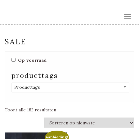
Toggl
SALE
Op voorraad
producttags
Producttags
Gesorteerd
Toont alle 182 resultaten
op
nieuwste
Aanbieding!