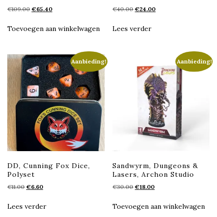
Oorspronkelijke
Huidige
Oorspronkelijke
Huidige
€
109.00
€
65.40
€
40.00
€
24.00
prijs
prijs
prijs
prijs
was:
is:
was:
is:
Toevoegen aan winkelwagen
Lees verder
€109.00.
€65.40.
€40.00.
€24.00.
Aanbieding!
Aanbieding!
DD, Cunning Fox Dice,
Sandwyrm, Dungeons &
Polyset
Lasers, Archon Studio
Oorspronkelijke
Huidige
Oorspronkelijke
Huidige
€
11.00
€
6.60
€
30.00
€
18.00
prijs
prijs
prijs
prijs
was:
is:
was:
is:
Lees verder
Toevoegen aan winkelwagen
€11.00.
€6.60.
€30.00.
€18.00.