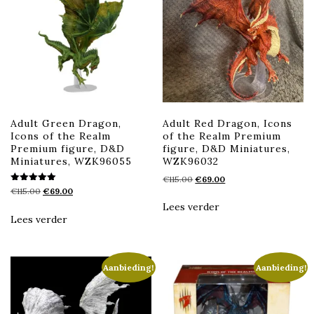
Adult Green Dragon,
Adult Red Dragon, Icons
Icons of the Realm
of the Realm Premium
Premium figure, D&D
figure, D&D Miniatures,
Miniatures, WZK96055
WZK96032
Oorspronkelijke
Huidige
€
115.00
€
69.00
Gewaardeerd
Oorspronkelijke
Huidige
€
115.00
€
69.00
prijs
prijs
5.00
prijs
prijs
was:
is:
Lees verder
uit 5
was:
is:
€115.00.
€69.00.
Lees verder
€115.00.
€69.00.
Aanbieding!
Aanbieding!