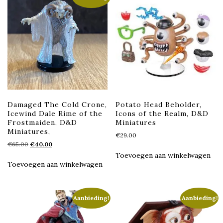
Damaged The Cold Crone,
Potato Head Beholder,
Icewind Dale Rime of the
Icons of the Realm, D&D
Frostmaiden, D&D
Miniatures
Miniatures,
€
29.00
Oorspronkelijke
Huidige
€
65.00
€
40.00
prijs
prijs
Toevoegen aan winkelwagen
was:
is:
Toevoegen aan winkelwagen
€65.00.
€40.00.
Aanbieding!
Aanbieding!