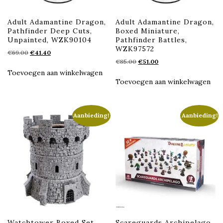
Adult Adamantine Dragon,
Adult Adamantine Dragon,
Pathfinder Deep Cuts,
Boxed Miniature,
Unpainted, WZK90104
Pathfinder Battles,
WZK97572
Oorspronkelijke
Huidige
€
69.00
€
41.40
Oorspronkelijke
Huidige
prijs
prijs
€
85.00
€
51.00
prijs
prijs
was:
is:
Toevoegen aan winkelwagen
was:
is:
€69.00.
€41.40.
Toevoegen aan winkelwagen
€85.00.
€51.00.
Aanbieding!
Aanbieding!
Watchtower Boxed Set,
Scareguards Archipelago,