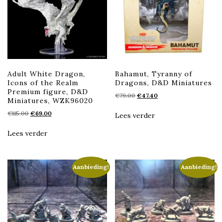
Adult White Dragon,
Bahamut, Tyranny of
Icons of the Realm
Dragons, D&D Miniatures
Premium figure, D&D
Oorspronkelijke
Huidige
€
79.00
€
47.40
Miniatures, WZK96020
prijs
prijs
Oorspronkelijke
Huidige
€
115.00
€
69.00
was:
is:
Lees verder
prijs
prijs
€79.00.
€47.40.
was:
is:
Lees verder
€115.00.
€69.00.
Aanbieding!
Aanbieding!