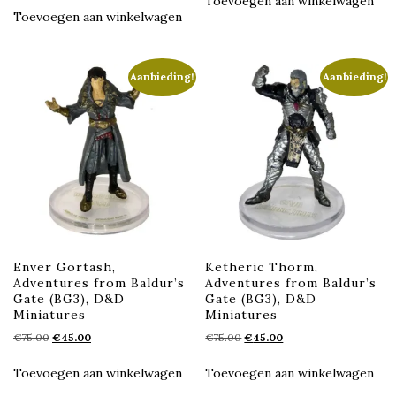
Toevoegen aan winkelwagen
was:
is:
€35.00.
€21.00.
Toevoegen aan winkelwagen
€25.00.
€15.00.
Aanbieding!
Aanbieding!
Enver Gortash,
Ketheric Thorm,
Adventures from Baldur’s
Adventures from Baldur’s
Gate (BG3), D&D
Gate (BG3), D&D
Miniatures
Miniatures
Oorspronkelijke
Huidige
Oorspronkelijke
Huidige
€
75.00
€
45.00
€
75.00
€
45.00
prijs
prijs
prijs
prijs
was:
is:
was:
is:
Toevoegen aan winkelwagen
Toevoegen aan winkelwagen
€75.00.
€45.00.
€75.00.
€45.00.