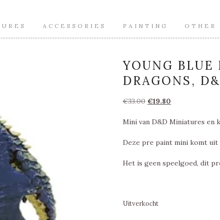
TURES
ACCESSORIES
PAINTING
OTHER
YOUNG BLUE 
DRAGONS, D&
Oorspronkelijke
Huidige
€
33.00
€
19.80
prijs
prijs
Mini van D&D Miniatures en k
was:
is:
€33.00.
€19.80.
Deze pre paint mini komt uit 
Het is geen speelgoed, dit pr
Uitverkocht