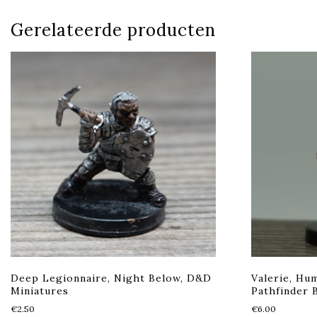
Gerelateerde producten
Deep Legionnaire, Night Below, D&D
Valerie, Hu
Miniatures
Pathfinder B
€
2.50
€
6.00