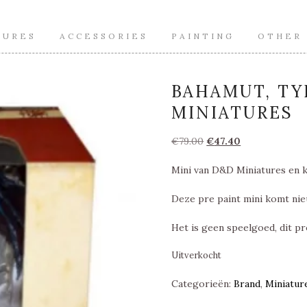
TURES
ACCESSORIES
PAINTING
OTHER
BAHAMUT, TY
MINIATURES
Oorspronkelijke
Huidige
€
79.00
€
47.40
prijs
prijs
Mini van D&D Miniatures en 
was:
is:
€79.00.
€47.40.
Deze pre paint mini komt nie
Het is geen speelgoed, dit pr
Uitverkocht
Categorieën:
Brand
,
Miniatur