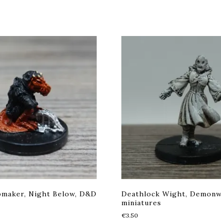
pmaker, Night Below, D&D
Deathlock Wight, Demon
miniatures
€
3.50