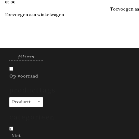
€
6.00
Toevoegen aa
Toevoegen aan winkelwagen
filters
Op voorraad
producttags
Producttags
categorieën
Niet