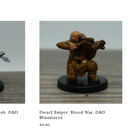
web, D&D
Dwarf Sniper, Blood War, D&D
Miniatures
€
4.00