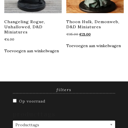
Changeling Rogue,
Thoon Hulk, Demonweb,
Unhallowed, D&D
D&D Miniatures
Miniatures
Oorspronkelijke
Huidige
€
35.00
€
21.00
€
4.00
prijs
prijs
was:
is:
Toevoegen aan winkelwagen
€35.00.
€21.00.
Toevoegen aan winkelwagen
filters
Op voorraad
producttags
Producttags