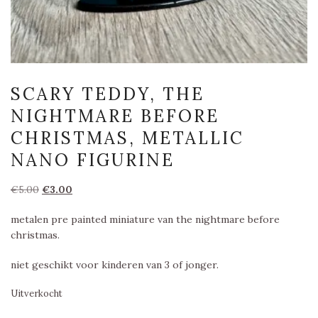
SCARY TEDDY, THE
NIGHTMARE BEFORE
CHRISTMAS, METALLIC
NANO FIGURINE
Oorspronkelijke
Huidige
€
5.00
€
3.00
prijs
prijs
metalen pre painted miniature van the nightmare before
was:
is:
christmas.
€5.00.
€3.00.
niet geschikt voor kinderen van 3 of jonger.
Uitverkocht