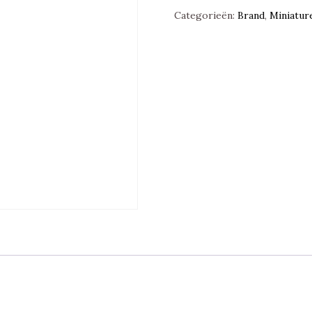
Tyranny
Categorieën:
Brand
,
Miniatur
of
Dragons,
D&D
Miniatures
aantal