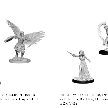
hter Male, Nolzur’s
Human Wizard Female, De
iniatures Unpainted,
Pathfinder Battles, Unpain
WZK73412