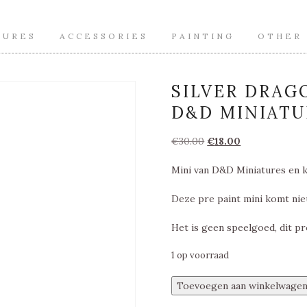
TURES
ACCESSORIES
PAINTING
OTHER
SILVER DRAG
D&D MINIATU
Oorspronkelijke
Huidige
€
30.00
€
18.00
prijs
prijs
Mini van D&D Miniatures en 
was:
is:
€30.00.
€18.00.
Deze pre paint mini komt nie
Het is geen speelgoed, dit pr
1 op voorraad
Silver
Toevoegen aan winkelwage
Dragon,