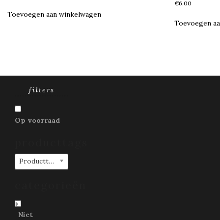
€
6.00
Toevoegen aan winkelwagen
Toevoegen aa
filters
Op voorraad
producttags
Producttags
categorieën
Niet