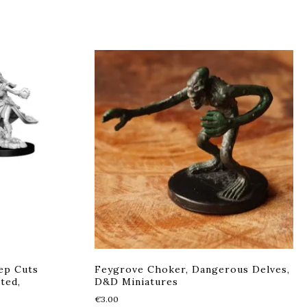
ep Cuts
Feygrove Choker, Dangerous Delves,
ted,
D&D Miniatures
€
3.00