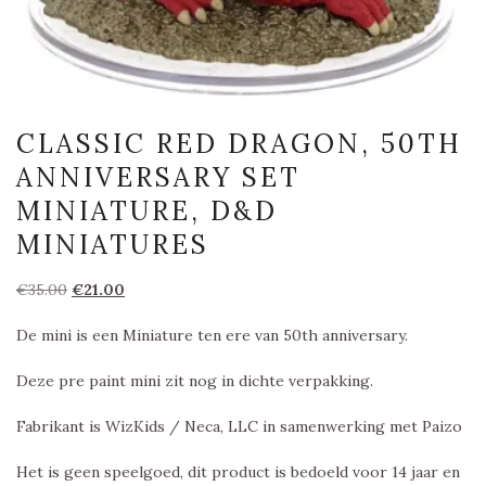
CLASSIC RED DRAGON, 50TH
ANNIVERSARY SET
MINIATURE, D&D
MINIATURES
Oorspronkelijke
Huidige
€
35.00
€
21.00
prijs
prijs
De mini is een Miniature ten ere van 50th anniversary.
was:
is:
€35.00.
€21.00.
Deze pre paint mini zit nog in dichte verpakking.
Fabrikant is WizKids / Neca, LLC in samenwerking met Paizo
Het is geen speelgoed, dit product is bedoeld voor 14 jaar en