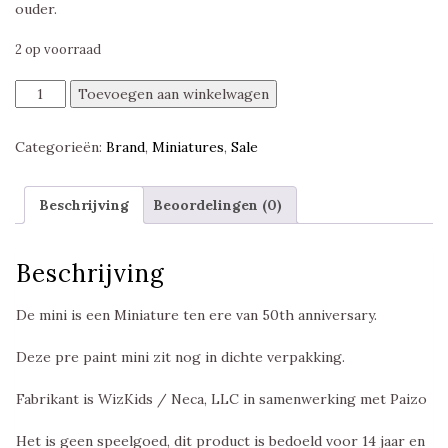
ouder.
2 op voorraad
Classic
Toevoegen aan winkelwagen
Red
Dragon,
Categorieën:
Brand
,
Miniatures
,
Sale
50th
Anniversary
Set
Beschrijving
Beoordelingen (0)
Miniature,
D&D
Miniatures
Beschrijving
aantal
De mini is een Miniature ten ere van 50th anniversary.
Deze pre paint mini zit nog in dichte verpakking.
Fabrikant is WizKids / Neca, LLC in samenwerking met Paizo
Het is geen speelgoed, dit product is bedoeld voor 14 jaar en