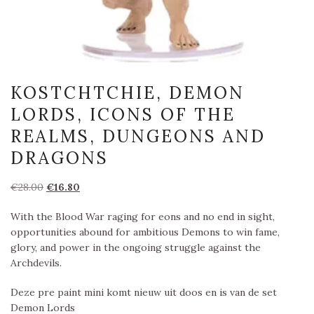
KOSTCHTCHIE, DEMON
LORDS, ICONS OF THE
REALMS, DUNGEONS AND
DRAGONS
Oorspronkelijke
Huidige
€
28.00
€
16.80
prijs
prijs
With the Blood War raging for eons and no end in sight,
was:
is:
opportunities abound for ambitious Demons to win fame,
€28.00.
€16.80.
glory, and power in the ongoing struggle against the
Archdevils.
Deze pre paint mini komt nieuw uit doos en is van de set
Demon Lords