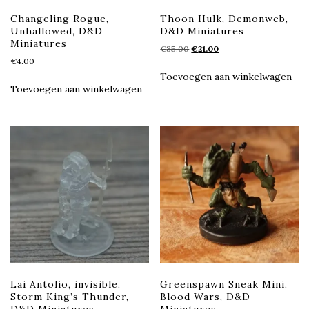
Changeling Rogue,
Thoon Hulk, Demonweb,
Unhallowed, D&D
D&D Miniatures
Miniatures
Oorspronkelijke
Huidige
€
35.00
€
21.00
€
4.00
prijs
prijs
was:
is:
Toevoegen aan winkelwagen
€35.00.
€21.00.
Toevoegen aan winkelwagen
Lai Antolio, invisible,
Greenspawn Sneak Mini,
Storm King’s Thunder,
Blood Wars, D&D