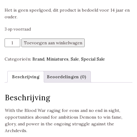
Het is geen speelgoed, dit product is bedoeld voor 14 jaar en
ouder.
3 op voorraad
Kostchtchie,
Toevoegen aan winkelwagen
Demon
Lords,
Categorieën:
Brand
,
Miniatures
,
Sale
,
Special Sale
Icons
of
the
Beschrijving
Beoordelingen (0)
Realms,
Dungeons
and
Beschrijving
Dragons
aantal
With the Blood War raging for eons and no end in sight,
opportunities abound for ambitious Demons to win fame,
glory, and power in the ongoing struggle against the
Archdevils.