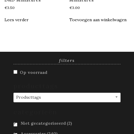
D&D Miniatures
Miniatures
€
3.50
€
3.00
Lees verder
Toevoegen aan winkelwagen
filters
Op voorraad
producttags
Producttags
categorieën
Niet gecategoriseerd
(2)
Accessories
(240)