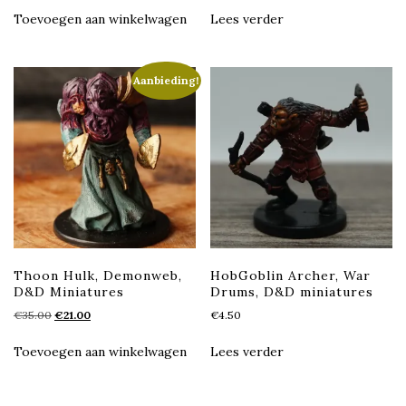
Toevoegen aan winkelwagen
Lees verder
Aanbieding!
Thoon Hulk, Demonweb,
HobGoblin Archer, War
D&D Miniatures
Drums, D&D miniatures
Oorspronkelijke
Huidige
€
35.00
€
21.00
€
4.50
prijs
prijs
was:
is:
Toevoegen aan winkelwagen
Lees verder
€35.00.
€21.00.