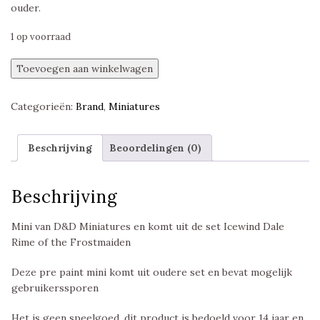
ouder.
1 op voorraad
Vellynne
Toevoegen aan winkelwagen
Harpell,
Icewind
Categorieën:
Brand
,
Miniatures
Dale
Rime
of
Beschrijving
Beoordelingen (0)
the
Frostmaiden,
D&D
Beschrijving
Miniatures
aantal
Mini van D&D Miniatures en komt uit de set Icewind Dale
Rime of the Frostmaiden
Deze pre paint mini komt uit oudere set en bevat mogelijk
gebruikerssporen
Het is geen speelgoed, dit product is bedoeld voor 14 jaar en