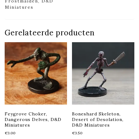
Frostmaiden, D&D
Miniatures
Gerelateerde producten
Feygrove Choker,
Boneshard Skeleton,
Dangerous Delves, D&D
Desert of Desolation,
Miniatures
D&D Miniatures
€
3.00
€
3.50