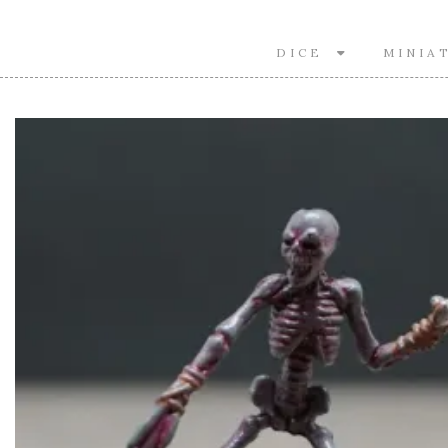
DICE
MINIA