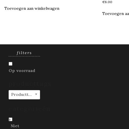
€
6.00
Toevoegen aan winkelwagen
Toevoegen aa
filters
Op voorraad
producttags
Producttags
categorieën
Niet