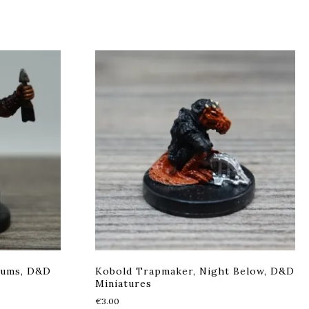
rums, D&D
Kobold Trapmaker, Night Below, D&D
Miniatures
€
3.00