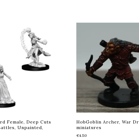
rd Female, Deep Cuts
HobGoblin Archer, War D
attles, Unpainted,
miniatures
€
4.50