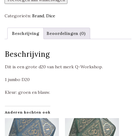
Hobbit
Spindown
Categorieën:
Brand
,
Dice
Jumbo
D20,
Tideborn,
Beschrijving
Beoordelingen (0)
Q-
Workshop
aantal
Beschrijving
Dit is een grote d20 van het merk Q-Workshop.
1 jumbo D20
Kleur: groen en blauw.
Anderen kochten ook