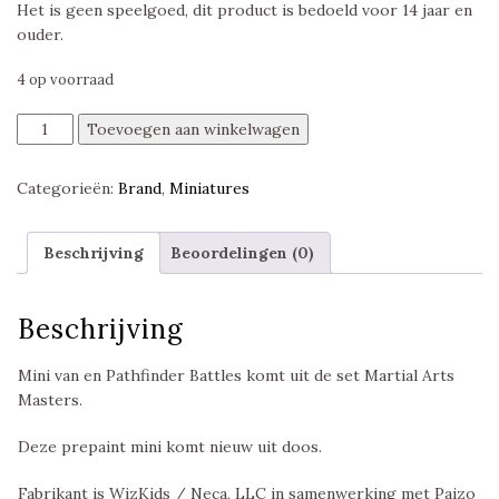
Het is geen speelgoed, dit product is bedoeld voor 14 jaar en
ouder.
4 op voorraad
Syu
Toevoegen aan winkelwagen
Tak-
Nwa,
Categorieën:
Brand
,
Miniatures
White
Haired
Witch,
Beschrijving
Beoordelingen (0)
Martial
Arts
Masters,
Beschrijving
Pathfinder
Battles
Mini van en Pathfinder Battles komt uit de set Martial Arts
aantal
Masters.
Deze prepaint mini komt nieuw uit doos.
Fabrikant is WizKids / Neca, LLC in samenwerking met Paizo