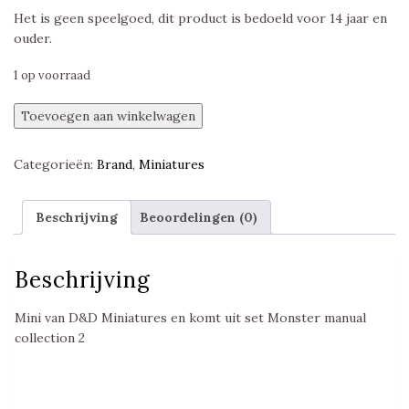
Het is geen speelgoed, dit product is bedoeld voor 14 jaar en
ouder.
1 op voorraad
Phase
Toevoegen aan winkelwagen
Spider,
Monster
Categorieën:
Brand
,
Miniatures
Manual
Collection
2,
Beschrijving
Beoordelingen (0)
D&D
Miniatures
aantal
Beschrijving
Mini van D&D Miniatures en komt uit set Monster manual
collection 2