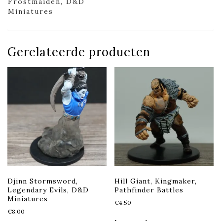
Frostmaiden, D&D
Miniatures
Gerelateerde producten
Djinn Stormsword,
Hill Giant, Kingmaker,
Legendary Evils, D&D
Pathfinder Battles
Miniatures
€
4.50
€
8.00