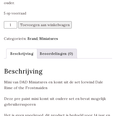
ouder.
5 op voorraad
Mountain
Toevoegen aan winkelwagen
Goat,
Icewind
Categorieën:
Brand
,
Miniatures
Dale
Rime
of
Beschrijving
Beoordelingen (0)
the
Frostmaiden,
D&D
Beschrijving
Miniatures
aantal
Mini van D&D Miniatures en komt uit de set Icewind Dale
Rime of the Frostmaiden
Deze pre paint mini komt uit oudere set en bevat mogelijk
gebruikerssporen
Het is geen speelgoed, dit product is bedoeld voor 14 jaar en