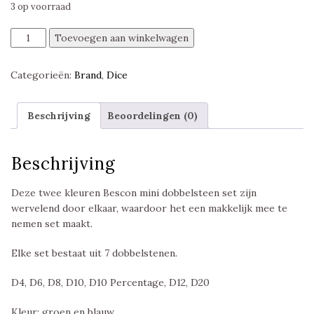
3 op voorraad
Mini
Toevoegen aan winkelwagen
Dice
Gemini
Categorieën:
Brand
,
Dice
Blue
Green
Polyset
Beschrijving
Beoordelingen (0)
aantal
Beschrijving
Deze twee kleuren Bescon mini dobbelsteen set zijn
wervelend door elkaar, waardoor het een makkelijk mee te
nemen set maakt.
Elke set bestaat uit 7 dobbelstenen.
D4, D6, D8, D10, D10 Percentage, D12, D20
Kleur: groen en blauw