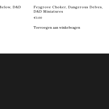
 Below, D&D
Feygrove Choker, Dangerous Delves,
D&D Miniatures
€
3.00
Toevoegen aan winkelwagen