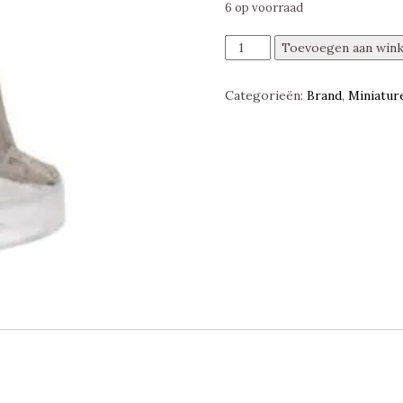
6 op voorraad
Maurezhi,
Toevoegen aan win
Monster
Menagerie
Categorieën:
Brand
,
Miniatur
Revisited,
D&D
Miniatures
aantal