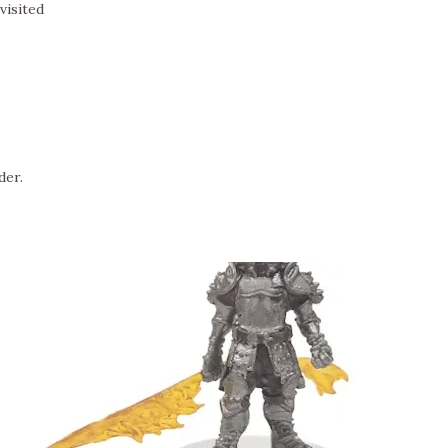
visited
der.