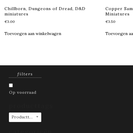
Chillborn, Dungeons of Dread, D&D
Copper Sam
miniatures
Miniatures
€
3.00
€
3.50
Toevoegen aan winkelwagen
Toevoegen aa
filters
Op voorraad
producttags
Producttags
categorieën