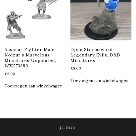
Aasimar Fighter Male,
Djinn Stormsword,
Nolzur’s Marvelous
Legendary Evils, D&D
Miniatures Unpainted,
Miniatures
WZK73380
€
8.00
€
6.00
Toevoegen aan winkelwagen
Toevoegen aan winkelwagen
filters