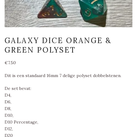
GALAXY DICE ORANGE &
GREEN POLYSET
€
7.50
Dit is een standaard 16mm 7 delige polyset dobbelstenen.
De set bevat:
D4,
D6,
D8,
D10,
D10 Percentage,
D12,
D20