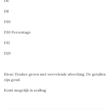
D6
D8
D10
D10 Percentage
D12
D20
Kleur: Donker groen met wervelende afwerking. De getallen
zijn goud.
Komt mogelijk in sealbag