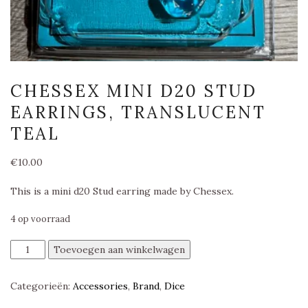
CHESSEX MINI D20 STUD
EARRINGS, TRANSLUCENT
TEAL
€
10.00
This is a mini d20 Stud earring made by Chessex.
4 op voorraad
Chessex
Toevoegen aan winkelwagen
Mini
D20
Categorieën:
Accessories
,
Brand
,
Dice
Stud
Earrings,