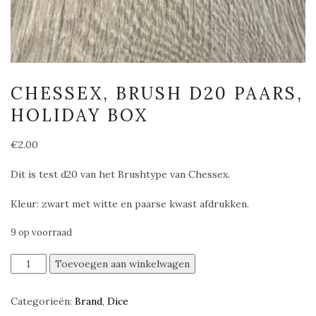
CHESSEX, BRUSH D20 PAARS,
HOLIDAY BOX
€
2.00
Dit is test d20 van het Brushtype van Chessex.
Kleur: zwart met witte en paarse kwast afdrukken.
9 op voorraad
Chessex,
Toevoegen aan winkelwagen
Brush
D20
Categorieën:
Brand
,
Dice
Paars,