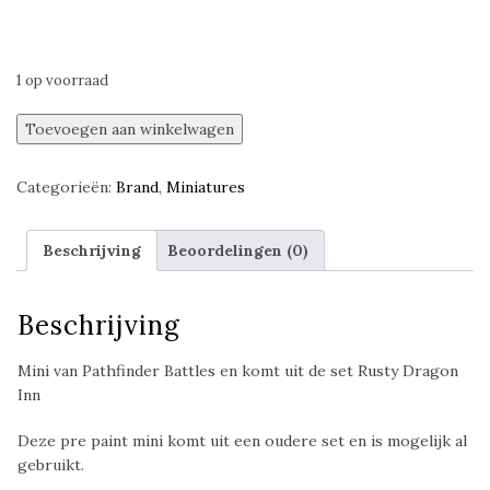
1 op voorraad
Bartender,
Toevoegen aan winkelwagen
Rusty
Dragon
Categorieën:
Brand
,
Miniatures
Inn,
Pathfinder
Battles
Beschrijving
Beoordelingen (0)
aantal
Beschrijving
Mini van Pathfinder Battles en komt uit de set Rusty Dragon
Inn
Deze pre paint mini komt uit een oudere set en is mogelijk al
gebruikt.