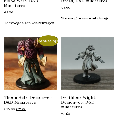
Blood Wars, D&D
Dread, D&D miniatures
Miniatures
€
3.00
€
3.00
Toevoegen aan winkelwagen
Toevoegen aan winkelwagen
Aanbieding!
Thoon Hulk, Demonweb,
Deathlock Wight,
D&D Miniatures
Demonweb, D&D
miniatures
Oorspronkelijke
Huidige
€
35.00
€
21.00
prijs
prijs
€
3.50