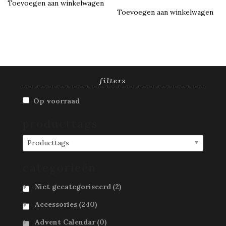
was:
is:
Toevoegen aan winkelwagen
€35.00.
€21.00.
Toevoegen aan winkelwagen
filters
Op voorraad
producttags
Producttags
categorieën
Niet gecategoriseerd
(2)
Accessories
(240)
Advent Calendar
(0)