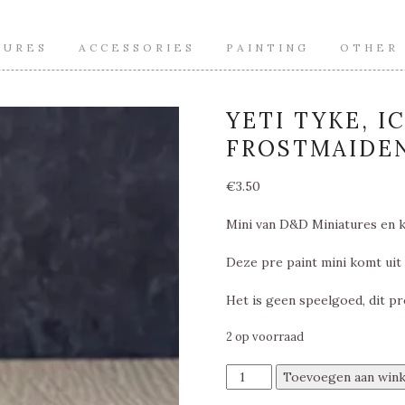
TURES
ACCESSORIES
PAINTING
OTHER
YETI TYKE, 
FROSTMAIDEN
€
3.50
Mini van D&D Miniatures en k
Deze pre paint mini komt uit
Het is geen speelgoed, dit pr
2 op voorraad
Yeti
Toevoegen aan win
Tyke,