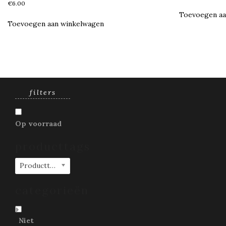
€
6.00
Toevoegen aa
Toevoegen aan winkelwagen
filters
Op voorraad
producttags
Producttags
categorieën
Niet