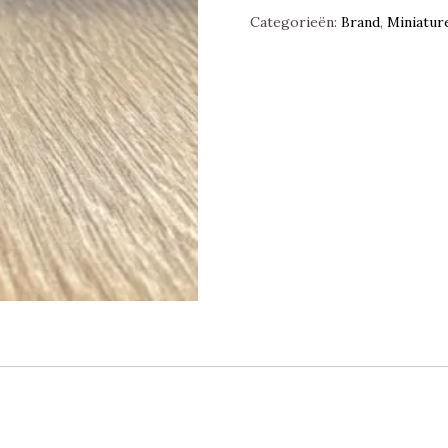
Icewind
Categorieën:
Brand
,
Miniatur
Dale
Rime
of
the
Frostmaiden,
D&D
Miniatures
aantal