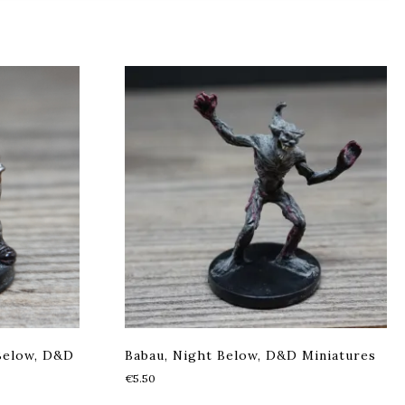
Below, D&D
Babau, Night Below, D&D Miniatures
€
5.50