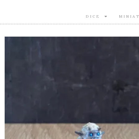
DICE
MINIA