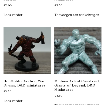
€
6.00
€
3.50
Lees verder
Toevoegen aan winkelwagen
HobGoblin Archer, War
Medium Astral Construct,
Drums, D&D miniatures
Giants of Legend, D&D
Miniatures
€
4.50
€
3.50
Lees verder