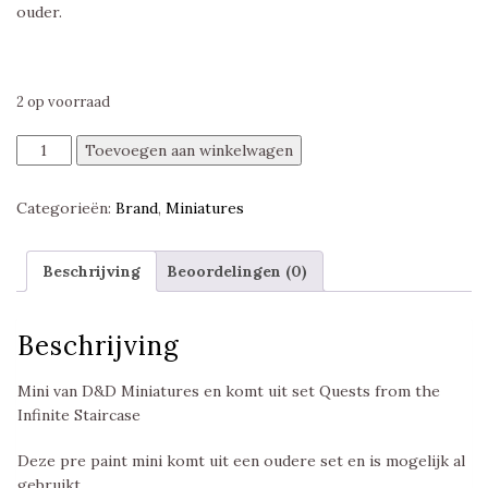
ouder.
2 op voorraad
Wolf
Toevoegen aan winkelwagen
in
Sheep's
Categorieën:
Brand
,
Miniatures
Clothing,
Quests
from
Beschrijving
Beoordelingen (0)
the
Infinite
Staircase,
Beschrijving
D&D
Miniatures
Mini van D&D Miniatures en komt uit set Quests from the
aantal
Infinite Staircase
Deze pre paint mini komt uit een oudere set en is mogelijk al
gebruikt.