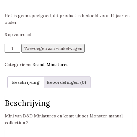
Het is geen speelgoed, dit product is bedoeld voor 14 jaar en
ouder.
6 op voorraad
Swarm
Toevoegen aan winkelwagen
of
Stirges,
Categorieën:
Brand
,
Miniatures
Monster
Manual
Collection
Beschrijving
Beoordelingen (0)
2,
D&D
Miniatures
Beschrijving
aantal
Mini van D&D Miniatures en komt uit set Monster manual
collection 2