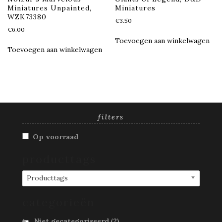
Miniatures Unpainted,
Miniatures
WZK73380
€
3.50
€
6.00
Toevoegen aan winkelwagen
Toevoegen aan winkelwagen
filters
Op voorraad
producttags
Producttags
categorieën
Niet gecategoriseerd
(2)