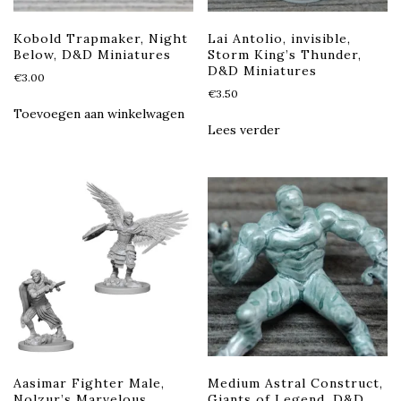
Kobold Trapmaker, Night
Lai Antolio, invisible,
Below, D&D Miniatures
Storm King’s Thunder,
D&D Miniatures
€
3.00
€
3.50
Toevoegen aan winkelwagen
Lees verder
Aasimar Fighter Male,
Medium Astral Construct,
Nolzur’s Marvelous
Giants of Legend, D&D