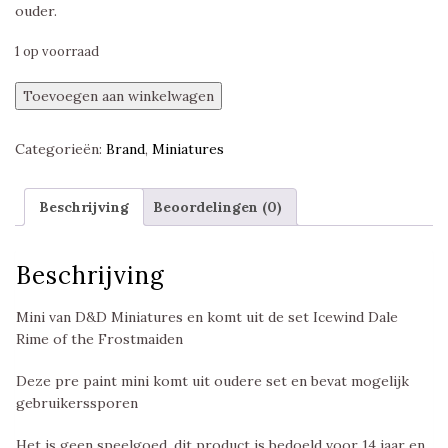
ouder.
1 op voorraad
Snow
Toevoegen aan winkelwagen
Goblin,
Icewind
Categorieën:
Brand
,
Miniatures
Dale
Rime
of
Beschrijving
Beoordelingen (0)
the
Frostmaiden,
D&D
Beschrijving
Miniatures
aantal
Mini van D&D Miniatures en komt uit de set Icewind Dale
Rime of the Frostmaiden
Deze pre paint mini komt uit oudere set en bevat mogelijk
gebruikerssporen
Het is geen speelgoed, dit product is bedoeld voor 14 jaar en