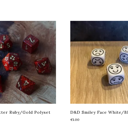
tter Ruby/Gold Polyset
D&D Smiley Face White/B
€
1.00