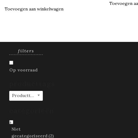
Toevoegen aa
Toevoegen aan winkelwagen
filters
Op voorraad
producttags
Producttags
categorieën
Niet
gecategoriseerd
(2)