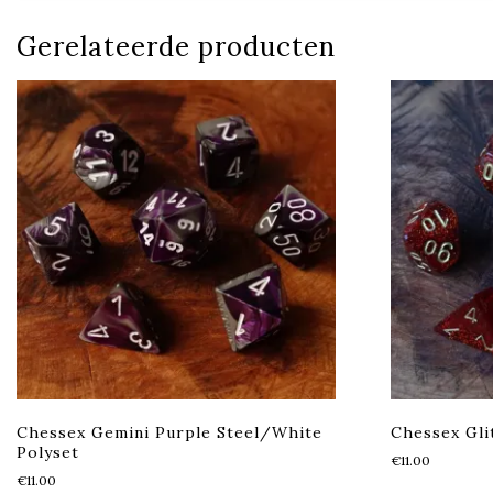
Gerelateerde producten
Chessex Gemini Purple Steel/White
Chessex Gli
Polyset
€
11.00
€
11.00