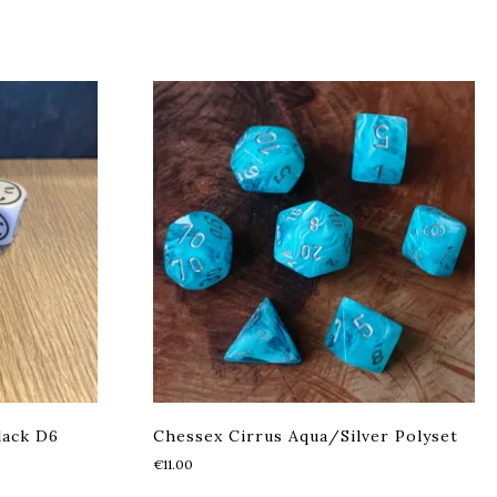
lack D6
Chessex Cirrus Aqua/Silver Polyset
€
11.00