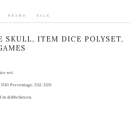
BRAND
SALE
E SKULL, ITEM DICE POLYSET,
GAMES
ice set.
, D10 Percentage, D12, D20
l in dobbelsteen.