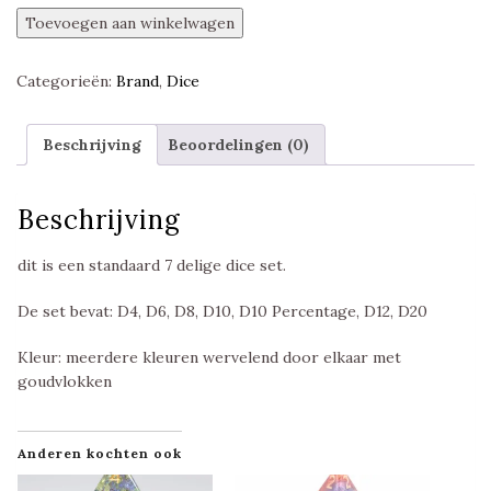
Scry
Toevoegen aan winkelwagen
Pool,
Item
Categorieën:
Brand
,
Dice
Dice
Polyset,
Foam
Beschrijving
Beoordelingen (0)
Brain
Games
aantal
Beschrijving
dit is een standaard 7 delige dice set.
De set bevat: D4, D6, D8, D10, D10 Percentage, D12, D20
Kleur: meerdere kleuren wervelend door elkaar met
goudvlokken
Anderen kochten ook