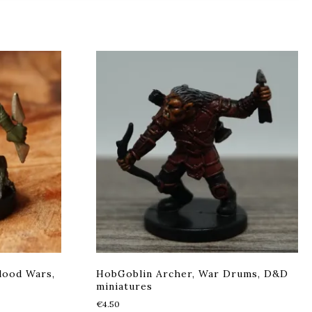
lood Wars,
HobGoblin Archer, War Drums, D&D
miniatures
€
4.50