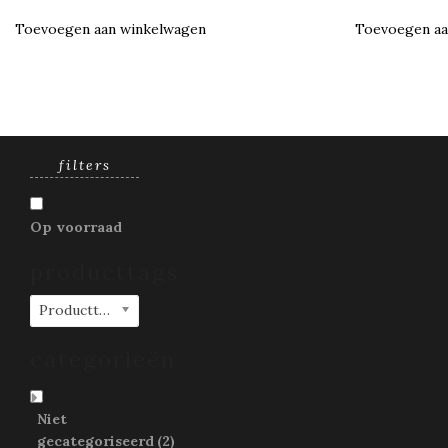
Toevoegen aan winkelwagen
Toevoegen aa
filters
Op voorraad
producttags
Producttags
categorieën
Niet
gecategoriseerd
(2)