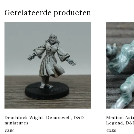
Gerelateerde producten
Deathlock Wight, Demonweb, D&D
Medium Astr
miniatures
Legend, D&
€
3.50
€
3.50