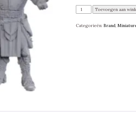
Sarevok
Toevoegen aan win
Anchev
&
Categorieën:
Brand
,
Miniatur
Raphael,
Special
Edition
Baldur's
Gate
3,
Nolzur's
Marvelous
Miniatures
Unpainted,
WZK96371
aantal