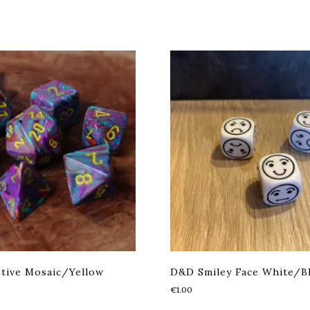
tive Mosaic/Yellow
D&D Smiley Face White/B
€
1.00