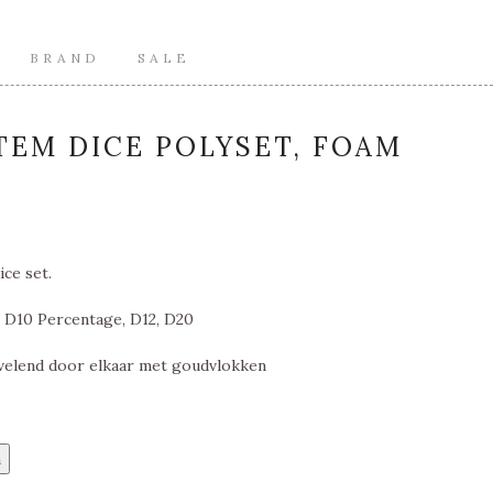
BRAND
SALE
ITEM DICE POLYSET, FOAM
ice set.
, D10 Percentage, D12, D20
velend door elkaar met goudvlokken
n