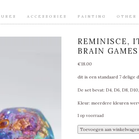
TURES
ACCESSORIES
PAINTING
OTHER
REMINISCE, 
BRAIN GAMES
€
18.00
dit is een standaard 7 delige d
De set bevat: D4, D6, D8, D10
Kleur: meerdere kleuren wer
1 op voorraad
Reminisce,
Toevoegen aan winkelwage
Item