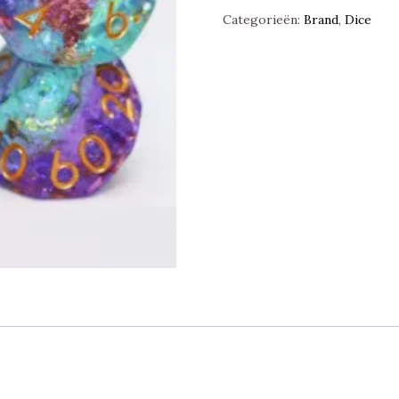
Dice
Categorieën:
Brand
,
Dice
Polyset,
Foam
Brain
Games
aantal