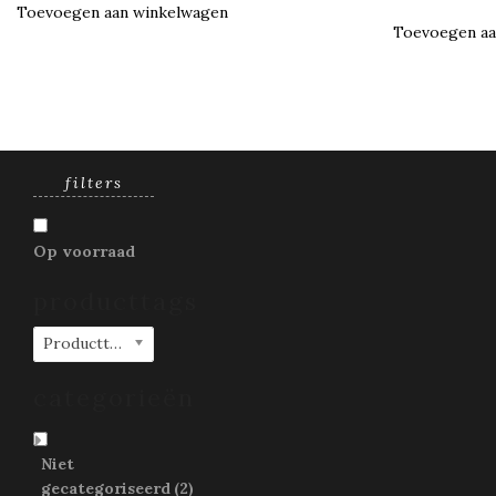
Toevoegen aan winkelwagen
Toevoegen aa
filters
Op voorraad
producttags
Producttags
categorieën
Niet
gecategoriseerd
(2)