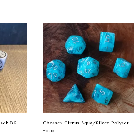
lack D6
Chessex Cirrus Aqua/Silver Polyset
€
11.00