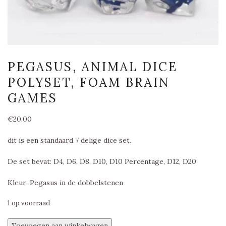
PEGASUS, ANIMAL DICE
POLYSET, FOAM BRAIN
GAMES
€
20.00
dit is een standaard 7 delige dice set.
De set bevat: D4, D6, D8, D10, D10 Percentage, D12, D20
Kleur: Pegasus in de dobbelstenen
1 op voorraad
Pegasus,
Toevoegen aan winkelwagen