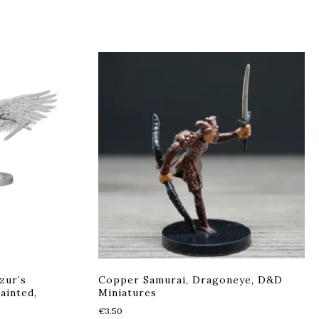
zur’s
Copper Samurai, Dragoneye, D&D
ainted,
Miniatures
€
3.50