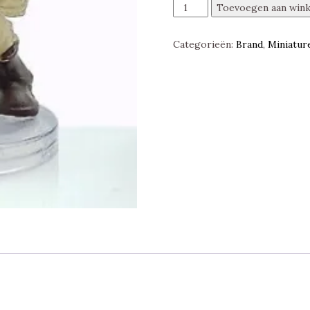
Orc
Toevoegen aan win
Fighter,
Return
Categorieën:
Brand
,
Miniatur
of
the
Dragons,
D&D
Miniatures
aantal