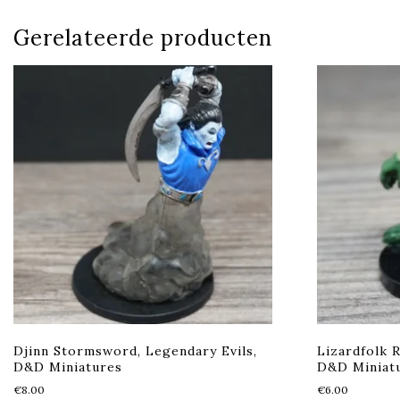
Gerelateerde producten
Djinn Stormsword, Legendary Evils,
Lizardfolk 
D&D Miniatures
D&D Miniat
€
8.00
€
6.00