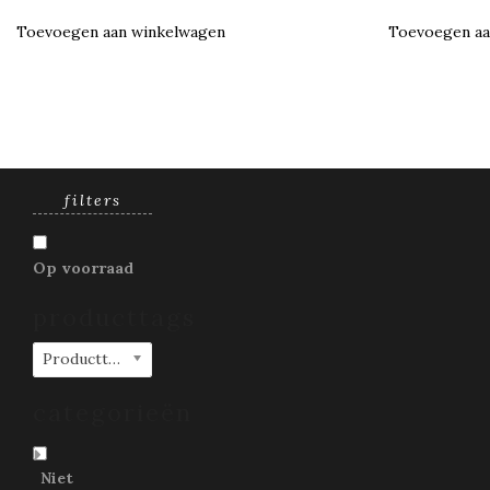
Toevoegen aan winkelwagen
Toevoegen aa
filters
Op voorraad
producttags
Producttags
categorieën
Niet