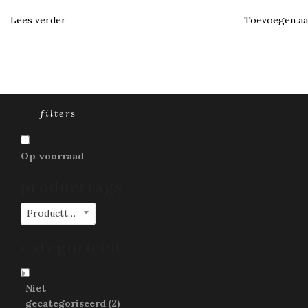
Lees verder
Toevoegen aa
filters
Op voorraad
producttags
Producttags
categorieën
Niet
gecategoriseerd
(2)