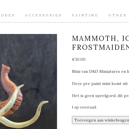
TURES
ACCESSORIES
PAINTING
OTHER
MAMMOTH, IC
FROSTMAIDEN
€
10.00
Mini van D&D Miniatures en k
Deze pre paint mini komt uit
Het is geen speelgoed, dit pr
1 op voorraad
Mammoth,
Toevoegen aan winkelwage
Icewind