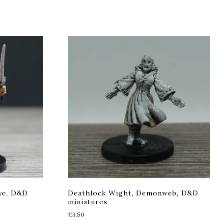
ye, D&D
Deathlock Wight, Demonweb, D&D
miniatures
€
3.50