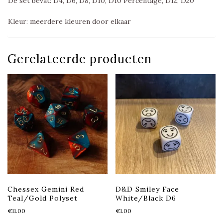
De set bevat: D4, D6, D8, D10, D10 Percentage, D12, D20
Kleur: meerdere kleuren door elkaar
Gerelateerde producten
Chessex Gemini Red
D&D Smiley Face
Teal/Gold Polyset
White/Black D6
€
11.00
€
1.00