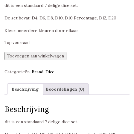
dit is een standaard 7 delige dice set.
De set bevat: D4, D6, D8, D10, D10 Percentage, D12, D20
Kleur: meerdere kleuren door elkaar
1 op voorraad
Loathing
Toevoegen aan winkelwagen
,
Item
Categorieën:
Brand
,
Dice
Dice
Polyset,
Foam
Beschrijving
Beoordelingen (0)
Brain
Games
aantal
Beschrijving
dit is een standaard 7 delige dice set.