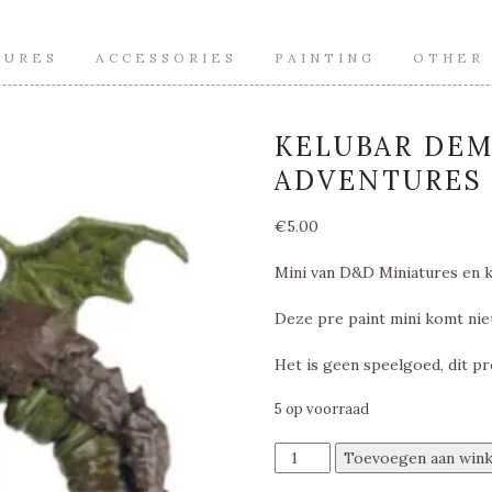
TURES
ACCESSORIES
PAINTING
OTHER
KELUBAR DE
ADVENTURES 
€
5.00
Mini van D&D Miniatures en k
Deze pre paint mini komt nie
Het is geen speelgoed, dit pr
5 op voorraad
Kelubar
Toevoegen aan win
Demodand,