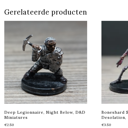
Gerelateerde producten
Deep Legionnaire, Night Below, D&D
Boneshard S
Miniatures
Desolation,
€
2.50
€
3.50