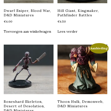
Dwarf Sniper, Blood War,
Hill Giant, Kingmaker,
D&D Miniatures
Pathfinder Battles
€
4.00
€
4.50
Toevoegen aan winkelwagen
Lees verder
Aanbieding!
Boneshard Skeleton,
Thoon Hulk, Demonweb,
Desert of Desolation,
D&D Miniatures
D&D Miniatures