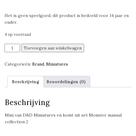
Het is geen speelgoed, dit product is bedoeld voor 14 jaar en
ouder.
4 op voorraad
Iron
Toevoegen aan winkelwagen
Golem
(grey),
Categorieën:
Brand
,
Miniatures
Monster
Manual
Collection
Beschrijving
Beoordelingen (0)
2,
D&D
Miniatures
Beschrijving
aantal
Mini van D&D Miniatures en komt uit set Monster manual
collection 2