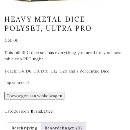
HEAVY METAL DICE
POLYSET, ULTRA PRO
€
50.00
This full RPG dice set has everything you need for your next
table top RPG night.
1 each: D4, D6, D8, D10, D12, D20 and a Percentile Dice
1 op voorraad
Heavy
Toevoegen aan winkelwagen
Metal
Dice
Categorieën:
Brand
,
Dice
Polyset,
Ultra
Pro
Beschrijving
Beoordelingen (0)