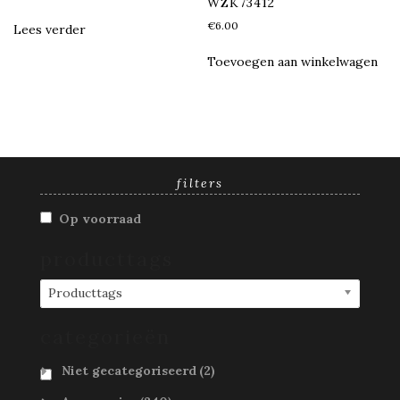
WZK73412
€
6.00
Lees verder
Toevoegen aan winkelwagen
filters
Op voorraad
producttags
Producttags
categorieën
Niet gecategoriseerd
(2)