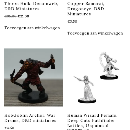
Thoon Hulk, Demonweb,
Copper Samurai,
D&D Miniatures
Dragoneye, D&D
Miniatures
Oorspronkelijke
Huidige
€
35.00
€
21.00
prijs
prijs
€
3.50
was:
is:
Toevoegen aan winkelwagen
€35.00.
€21.00.
Toevoegen aan winkelwagen
HobGoblin Archer, War
Human Wizard Female,
Drums, D&D miniatures
Deep Cuts Pathfinder
Battles, Unpainted,
€
4.50