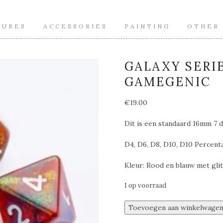
TURES
ACCESSORIES
PAINTING
OTHER
GALAXY SERIE
GAMEGENIC
€
19.00
Dit is een standaard 16mm 7 d
D4, D6, D8, D10, D10 Percent
Kleur: Rood en blauw met glit
1 op voorraad
Galaxy
Toevoegen aan winkelwage
Series,