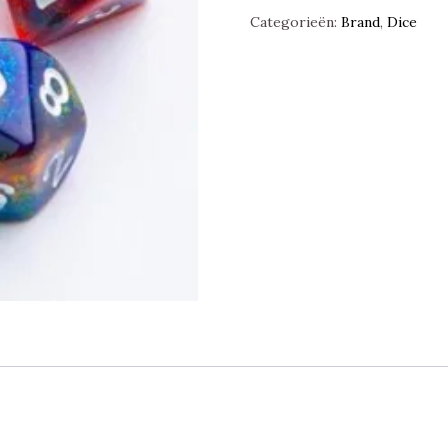
Mars,
Categorieën:
Brand
,
Dice
Polyset,
Gamegenic
aantal