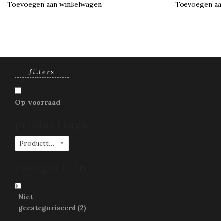
Toevoegen aan winkelwagen
Toevoegen aa
filters
Op voorraad
producttags
Producttags
categorieën
Niet
gecategoriseerd
(2)