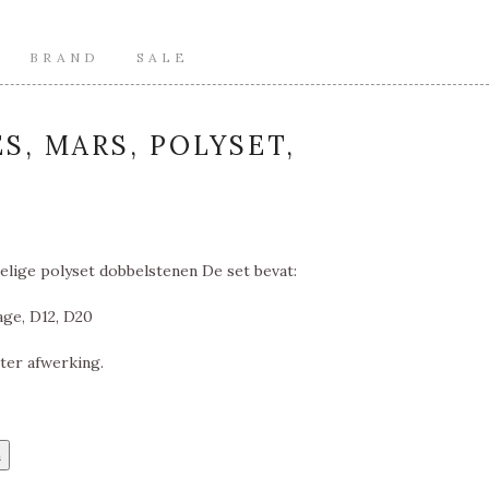
BRAND
SALE
S, MARS, POLYSET,
elige polyset dobbelstenen De set bevat:
age, D12, D20
ter afwerking.
n