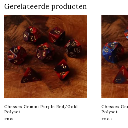
Gerelateerde producten
Chessex Gemini Purple Red/Gold
Chessex Gem
Polyset
Polyset
€
11.00
€
11.00