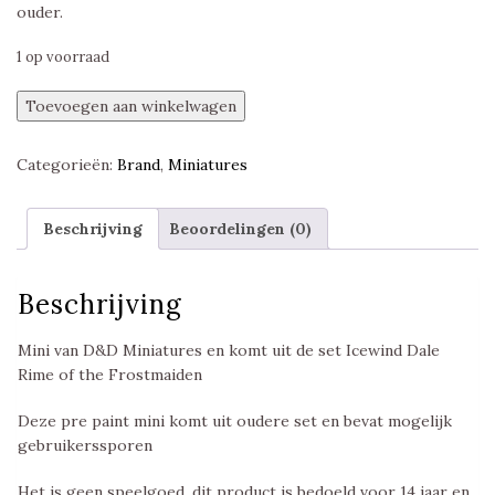
ouder.
1 op voorraad
Frost
Toevoegen aan winkelwagen
Salamander,
Icewind
Categorieën:
Brand
,
Miniatures
Dale
Rime
of
Beschrijving
Beoordelingen (0)
the
Frostmaiden,
D&D
Beschrijving
Miniatures
aantal
Mini van D&D Miniatures en komt uit de set Icewind Dale
Rime of the Frostmaiden
Deze pre paint mini komt uit oudere set en bevat mogelijk
gebruikerssporen
Het is geen speelgoed, dit product is bedoeld voor 14 jaar en