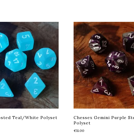
sted Teal/White Polyset
Chessex Gemini Purple S
Polyset
€
11.00