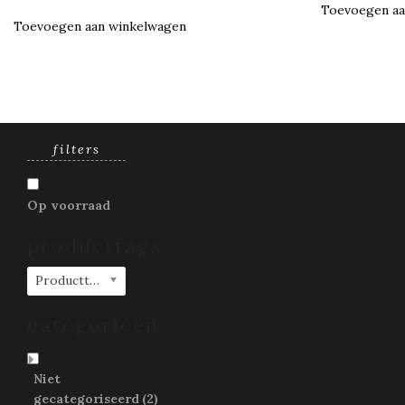
Toevoegen aa
Toevoegen aan winkelwagen
filters
Op voorraad
producttags
Producttags
categorieën
Niet
gecategoriseerd
(2)