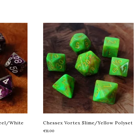
teel/White
Chessex Vortex Slime/Yellow Polyset
€
11.00