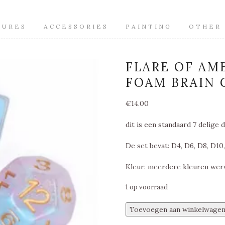
TURES
ACCESSORIES
PAINTING
OTHER
FLARE OF AMB
FOAM BRAIN 
€
14.00
dit is een standaard 7 delige d
De set bevat: D4, D6, D8, D10
Kleur: meerdere kleuren wer
1 op voorraad
Flare
Toevoegen aan winkelwage
of