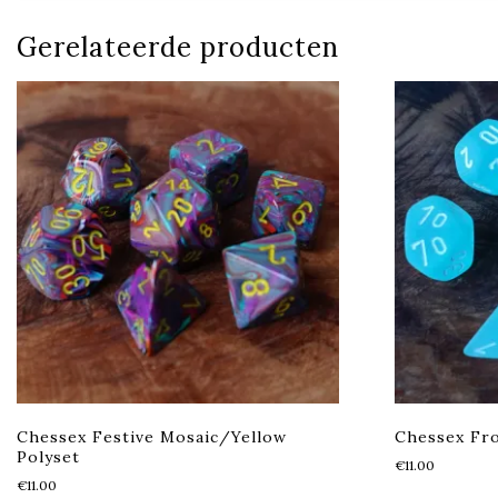
Gerelateerde producten
Chessex Festive Mosaic/Yellow
Chessex Fro
Polyset
€
11.00
€
11.00