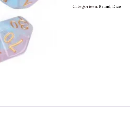
Ambition
Categorieën:
Brand
,
Dice
,
Item
Dice
Polyset,
Foam
Brain
Games
aantal