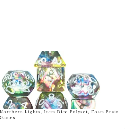
Northern Lights, Item Dice Polyset, Foam Brain
Games