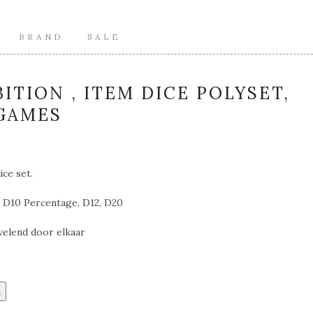
BRAND
SALE
ITION , ITEM DICE POLYSET,
GAMES
ice set.
, D10 Percentage, D12, D20
velend door elkaar
n