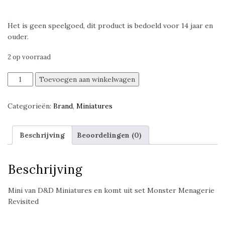
Het is geen speelgoed, dit product is bedoeld voor 14 jaar en
ouder.
2 op voorraad
Equinal
Toevoegen aan winkelwagen
Guardinal
(brown
Categorieën:
Brand
,
Miniatures
vest),
Monster
Menagerie
Beschrijving
Beoordelingen (0)
Revisited,
D&D
Miniatures
Beschrijving
aantal
Mini van D&D Miniatures en komt uit set Monster Menagerie
Revisited