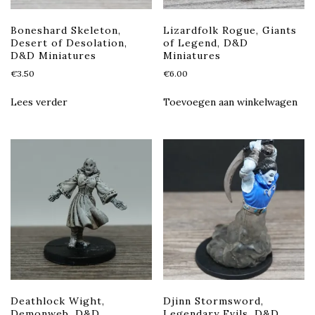
Boneshard Skeleton,
Lizardfolk Rogue, Giants
Desert of Desolation,
of Legend, D&D
D&D Miniatures
Miniatures
€
3.50
€
6.00
Lees verder
Toevoegen aan winkelwagen
Deathlock Wight,
Djinn Stormsword,
Demonweb, D&D
Legendary Evils, D&D