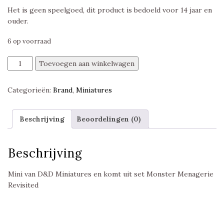
Het is geen speelgoed, dit product is bedoeld voor 14 jaar en
ouder.
6 op voorraad
Eater
Toevoegen aan winkelwagen
of
Knowledge,
Categorieën:
Brand
,
Miniatures
Monster
Menagerie
Revisited,
Beschrijving
Beoordelingen (0)
D&D
Miniatures
aantal
Beschrijving
Mini van D&D Miniatures en komt uit set Monster Menagerie
Revisited