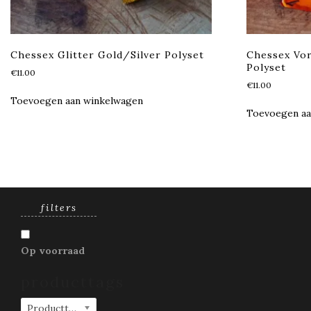
Chessex Glitter Gold/Silver Polyset
Chessex Vo
Polyset
€
11.00
€
11.00
Toevoegen aan winkelwagen
Toevoegen aa
filters
Op voorraad
producttags
Producttags