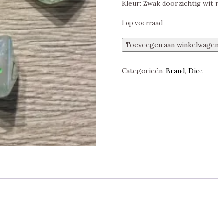
Kleur: Zwak doorzichtig wit m
1 op voorraad
DD
Toevoegen aan winkelwage
Galaxy
Dice
Categorieën:
Brand
,
Dice
Icicle/Green
Polyset
aantal