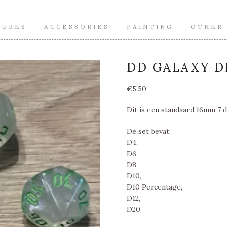
TURES
ACCESSORIES
PAINTING
OTHER
DD GALAXY D
€
5.50
Dit is een standaard 16mm 7 
De set bevat:
D4,
D6,
D8,
D10,
D10 Percentage,
D12,
D20