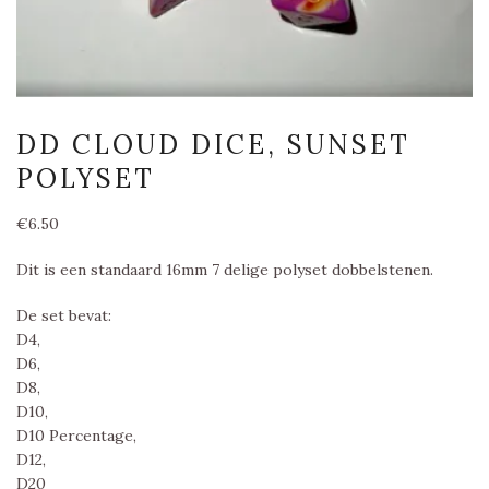
DD CLOUD DICE, SUNSET
POLYSET
€
6.50
Dit is een standaard 16mm 7 delige polyset dobbelstenen.
De set bevat:
D4,
D6,
D8,
D10,
D10 Percentage,
D12,
D20