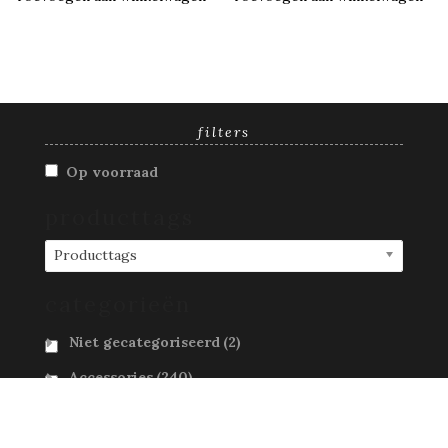
filters
Op voorraad
producttags
Producttags
categorieën
Niet gecategoriseerd
(2)
Accessories
(240)
Advent Calendar
(0)
Brand
(5048)