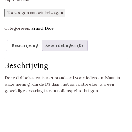
D3,
Toevoegen aan winkelwagen
Marble
Green
Categorieën:
Brand
,
Dice
and
White/Gold,
Dungeons
Beschrijving
Beoordelingen (0)
and
Dice
aantal
Beschrijving
Deze dobbelsteen is niet standaard voor iedereen. Maar in
onze mening kan de D3 daar niet aan ontbreken om een
geweldige ervaring in een rollenspel te krijgen.