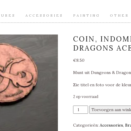
TURES
ACCESSORIES
PAINTING
OTHER
COIN, INDOM
DRAGONS ACE
€
8.50
Munt uit Dungeons & Dragons
Zie titel en foto voor de kleur
2 op voorraad
Coin,
Toevoegen aan win
Indomitable,
Dungeons
Categorieën:
Accessories
,
Br
&