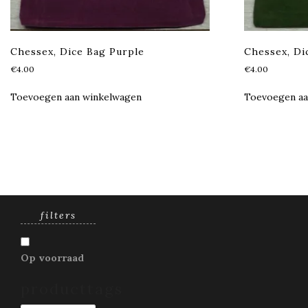
Chessex, Dice Bag Purple
Chessex, Di
€
4.00
€
4.00
Toevoegen aan winkelwagen
Toevoegen aa
filters
Op voorraad
producttags