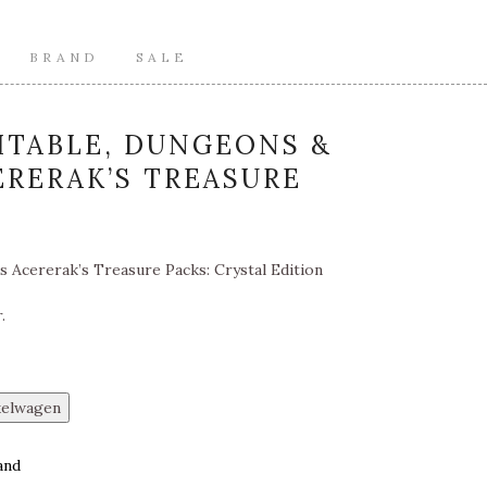
BRAND
SALE
ITABLE, DUNGEONS &
RERAK’S TREASURE
 Acererak’s Treasure Packs: Crystal Edition
.
kelwagen
and