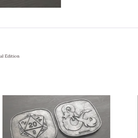
Dragons
Acererak's
Treasure
aantal
l Edition