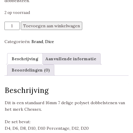
dobbelsteen.
2 op voorraad
Chessex
Toevoegen aan winkelwagen
Brush
Polyhedral
Categorieën:
Brand
,
Dice
Wavebreak/gold
Polyset
aantal
Beschrijving
Aanvullende informatie
Beoordelingen (0)
Beschrijving
Dit is een standaard 16mm 7 delige polyset dobbelstenen van
het merk Chessex.
De set bevat:
D4, D6, D8, D10, D10 Percentage, D12, D20