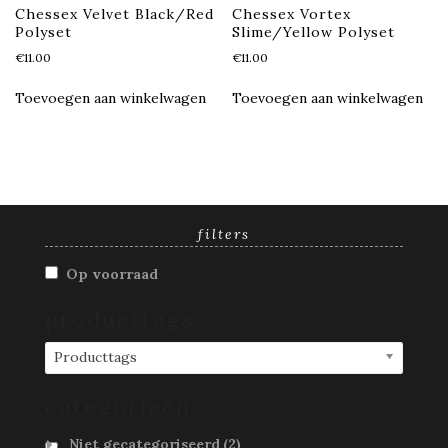
Chessex Velvet Black/Red
Chessex Vortex
Polyset
Slime/Yellow Polyset
€
11.00
€
11.00
Toevoegen aan winkelwagen
Toevoegen aan winkelwagen
filters
Op voorraad
producttags
Producttags
categorieën
Niet gecategoriseerd
(2)