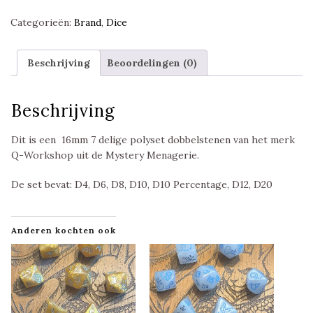
Set,
Categorieën:
Brand
,
Dice
Chubby
Mateo,
Mystery
Beschrijving
Beoordelingen (0)
Menagerie,
Q-
Workshop
Beschrijving
aantal
Dit is een 16mm 7 delige polyset dobbelstenen van het merk
Q-Workshop uit de Mystery Menagerie.
De set bevat: D4, D6, D8, D10, D10 Percentage, D12, D20
Anderen kochten ook