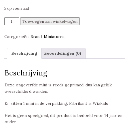
5 op voorraad
Animated
Toevoegen aan winkelwagen
Fire
Breath,
Categorieën:
Brand
,
Miniatures
Nolzur's
Marvelous
Miniatures
Beschrijving
Beoordelingen (0)
Unpainted,
WZK90681
aantal
Beschrijving
Deze ongeverfde mini is reeds geprimed, dus kan gelijk
overschilderd worden.
Er zitten 1 mini in de verpakking. Fabrikant is Wizkids
Het is geen speelgoed, dit product is bedoeld voor 14 jaar en
ouder.